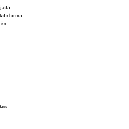
ajuda
lataforma
ção
kies