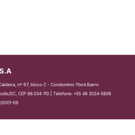
S.A
aldeira, nº 67, bloco C - Condomínio Ybirá Bairro
nópolis/SC, CEP 88.034-110 | Telefone: +55 48 3024-5858
7/0001-69